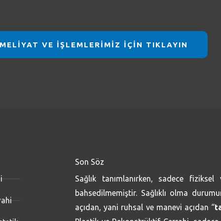
MELİYAT VE İŞLEMLERİMİZ İÇİN TIKLAYIN
Son Söz
i
Sağlık tanımlanırken, sadece fiziksel
bahsedilmemiştir. Sağlıklı olma durumun
rahi
açıdan, yani ruhsal ve manevi açıdan “
t