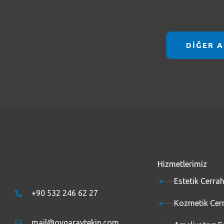
DİĞER A
Hizmetlerimiz
Estetik Cerrah
+90 532 246 62 27
Kozmetik Cer
mail@oygaraytekin.com