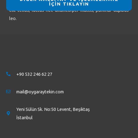
Lorem ipsum dolor sit amet, consectetur adipiscing elit. Ut
İÇİN TIKLAYIN
elit tellus, luctus nec ullamcorper mattis, pulvinar dapibus
leo.
+90 532 246 62 27
mail@oygaraytekin.com
Yeni Sülün Sk. No:50 Levent, Beşiktaş
İstanbul