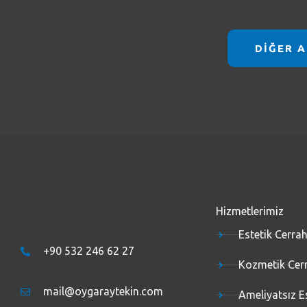
DİĞER A
Hizmetlerimiz
Estetik Cerrah
+90 532 246 62 27
Kozmetik Cer
mail@oygaraytekin.com
Ameliyatsız E