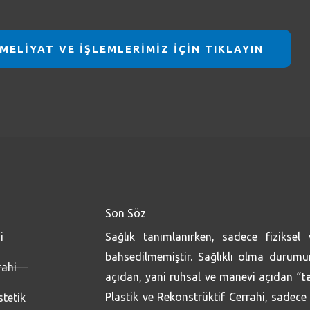
MELİYAT VE İŞLEMLERİMİZ İÇİN TIKLAYIN
Son Söz
i
Sağlık tanımlanırken, sadece fiziksel
bahsedilmemiştir. Sağlıklı olma durumun
rahi
açıdan, yani ruhsal ve manevi açıdan “
t
Plastik ve Rekonstrüktif Cerrahi, sadece
stetik