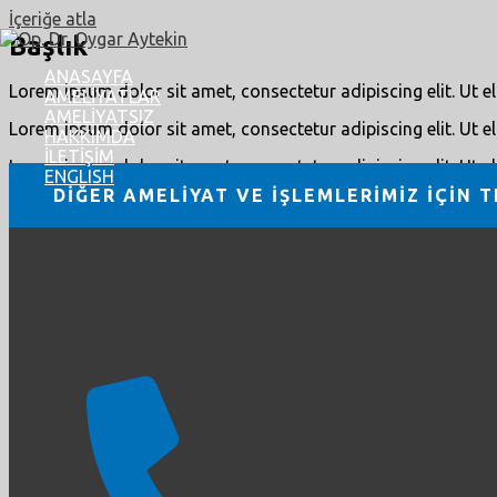
İçeriğe atla
Başlık
ANASAYFA
Lorem ipsum dolor sit amet, consectetur adipiscing elit. Ut eli
AMELİYATLAR
AMELİYATSIZ
Lorem ipsum dolor sit amet, consectetur adipiscing elit. Ut eli
HAKKIMDA
İLETİŞİM
Lorem ipsum dolor sit amet, consectetur adipiscing elit. Ut eli
ENGLISH
DİĞER AMELİYAT VE İŞLEMLERİMİZ İÇİN T