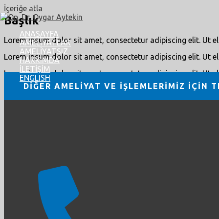
İçeriğe atla
Başlık
ANASAYFA
Lorem ipsum dolor sit amet, consectetur adipiscing elit. Ut eli
AMELİYATLAR
AMELİYATSIZ
Lorem ipsum dolor sit amet, consectetur adipiscing elit. Ut eli
HAKKIMDA
İLETİŞİM
Lorem ipsum dolor sit amet, consectetur adipiscing elit. Ut eli
ENGLISH
DİĞER AMELİYAT VE İŞLEMLERİMİZ İÇİN T